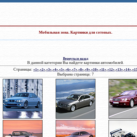
Мобильная зона. Картинки для сотовых.
Вернуться назад
В данной категории Вы найдете картинки автомобилей.
С
т
р
аниц
ы
:
,
,
,
,
,
,
,
,
,
,
,
,
,
,
«1»
«2»
«3»
«4»
«5»
«6»
«7»
«8»
«9»
«10»
«11»
«12»
«13»
«14»
«1
Выбрана страница
: 7