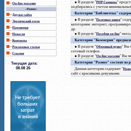
●
В разделе "
"
предст
PHP
Скрипты
On-line
магазин
подбирались с учетом минимальных
--
Разное
--
Категория "Библиотека" содержи
Друзья сайта
● В разделе
"
"
содер
Полезные книги
Эротический отсек
категориям
:
интернет, программиро
Партнерки
др.
● В разделе "
"
наход
Пособия on-line
Новости
Категория "Коммерия" предназн
Контакты
● В разделе "
"
Вы 
Обменный пункт
Рекламные статьи
сотовый
телефон
.
Cc
ылки
● В разделе "
"
Вы м
On-line
магазин
Категория "Разное" состоит из 
Текущая дата
:
08.08 26
Данная категория содержит "
Ново
сайт с красивыми девушками.