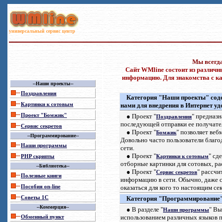
универсальный сервис центр
Мы всегда
Сайт
WMline
состоит из различн
информацию. Для знакомства с
к
--Наши проекты--
Поздравления
Категория "Наши проекты" сод
Картинки к сотовым
нами для внедрения в Интернет уд
Проект "Бомжик"
●
Проект
"
"
предназна
Поздравления
последующей отправки ее получате
Сервис секретов
●
Проект "
" позволяет веб
Бомжик
--
Программирование
--
Довольно часто
пользователи благ
Наши программы
сети.
●
Проект "
" сд
PHP
скрипты
Картинки к сотовым
отборные картинки для сотовых, ра
--
Библиотека
--
●
Проект "
" рассчи
Сервис секретов
Полезные книги
информацию в сети. Обычно
,
даже с
Пособия
on-line
оказаться для кого то настоящим се
Советы 1С
Категория "Программирование"
--
Коммерция--
●
В разделе "
" Вы
Наши программы
Обменный пункт
использованием различных языков 