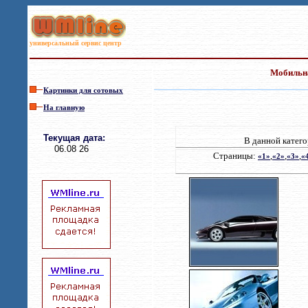
универсальный сервис центр
Мобильна
Картинки для сотовых
На главную
Текущая дата
:
В данной катего
06.08 26
С
т
р
аниц
ы
:
,
,
,
«1»
«2»
«3»
«